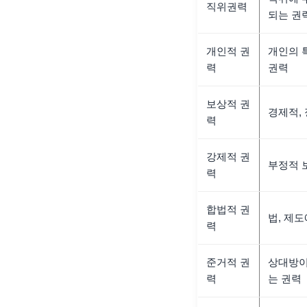
직위권력
되는 권
개인적 권
개인의 
력
권력
보상적 권
경제적,
력
강제적 권
부정적 
력
합법적 권
법, 제
력
준거적 권
상대방이
력
는 권력