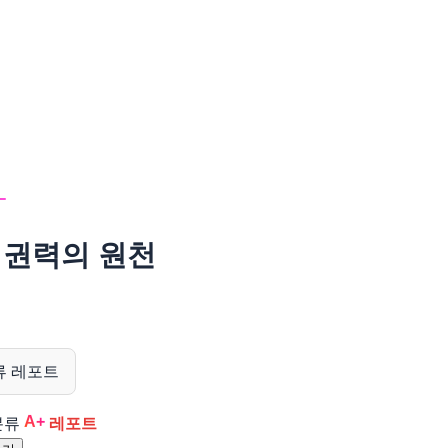
 권력의 원천
A+
분류
레포트