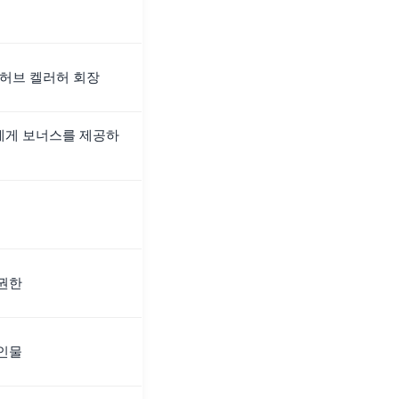
 허브 켈러허 회장
에게 보너스를 제공하
권한
인물